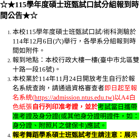
☆★115學年度碩士班甄試口試分組報到時
間公告★☆
本校115學年度碩士班甄試口試/術科測驗於
114年12月6日(六)舉行，各學系分組報到時
間如附件。
報到地點：本校行政大樓一樓(臺中市北區雙
十路一段16號)。
本校業於114年11月24日開放考生自行於報
名系統查詢，請通過資格審查者
即日起至報
名系統(
https://admission.ntus.edu.tw
)以A4白
色紙張
自行列印准考證，並於
考試當日攜帶
准考證及身分證(或其他身分證明證件，如：
身分證、附照片之健保卡)應試。
報考舞蹈學系碩士班甄試考生請注意：展示