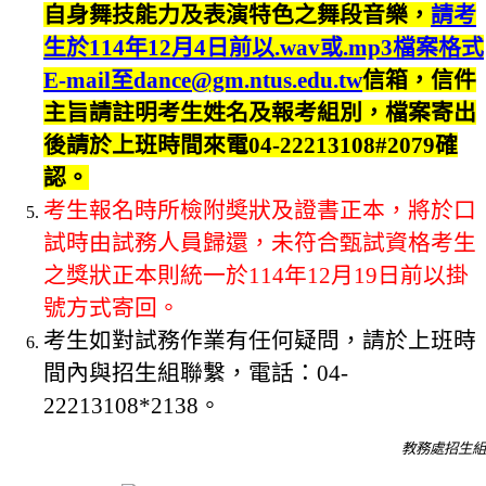
自身舞技能力及表演特色之舞段音樂，
請考
生於114年12月4日前以.wav或.mp3檔案格式
E-mail至dance@gm.ntus.edu.tw
信箱，信件
主旨請註明考生姓名及報考組別，檔案寄出
後請於上班時間來電04-22213108#2079確
認。
考生報名時所檢附奬狀及證書正本，將於口
試時由試務人員歸還，未符合甄試資格考生
之獎狀正本則統一於114年12月19日前以掛
號方式寄回。
考生如對試務作業有任何疑問，請於上班時
間內與招生組聯繫，電話：04-
22213108*2138。
教務處招生組