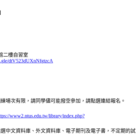
加
書館二樓自習室
ms.gle/dtV523dUXnNfgtzcA
因教育訓練場次有限，請同學儘可能撥空參加，請點選連結報名。
ttps://www2.ntus.edu.tw/library/index.php?
需求點選中文資料庫、外文資料庫、電子期刊及電子書，不定期的試