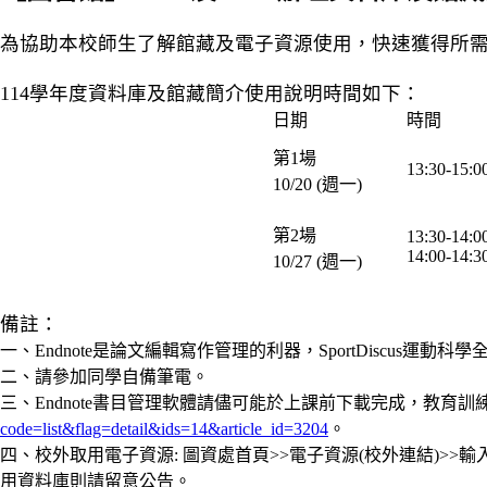
為協助本校師生了解館藏及電子資源使用，快速獲得所
114學年度資料庫及館藏簡介使用說明時間如下：
日期
時間
第1場
13:30-15:0
10/20 (週一)
第2場
13:30-14:0
14:00-14:3
10/27 (週一)
備註：
一、
Endnote是論文編輯寫作管理的利器，SportDisc
二、
請參加同學自備筆電。
三、Endnote書目管理軟體請儘可能於上課前下載完成，教育
code=list&flag=detail&ids=14&article_id=3204
。
四、校外取用電子資源: 圖資處首頁>>電子資源(校外連結)>
用資料庫則請留意公告。