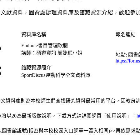
需文獻資料，圖資處辦理資料庫及館藏資源介紹，歡迎參
資料庫名稱
報名連結
Endnote書目管理軟體
0
講師：碩睿資訊 顏婕珉小姐
地點: 圖
https://for
館藏資源簡介
0
0
SportDiscus運動科學全文資料庫
us運動科學全文資料庫則為本校師生們查找研究資料最常用的平台，
訓練將以2025最新版做說明，下載方式請詳閱網頁「使用說明」：
h
>輸入圖書館證號(帳密與本校校園入口網單一簽入相同)>>再依