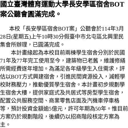
國立臺灣體育運動大學長安學區宿舍BOT
案公聽會圓滿完成。
本校「長安學區宿舍BOT案」公聽會於114年3月
28日(星期五)上午10時30分假臺中市北屯區北興里民
集會所辦理，已圓滿完成。
本計畫緣起為本校目前兩棟學生宿舍分別於民國
71年及77年完工使用至今，建築物已老舊，維護修繕
所需經費逐年增加。為滿足各年級學生入住需求，評
估以BOT方式興建宿舍，引進民間資源投入，減輕學
校財務壓力，推動優質學生宿舍。本計畫初步規劃學
生宿舍大樓，提供家庭式及共居式等房型學生宿舍，
配置公共服務空間、商業零售店面及汽機車停車格
等，預計投資金額逾5億元，許可年期為50年。惟目前
方案仍於規劃階段，後續仍以招商階段核定方案為
主。