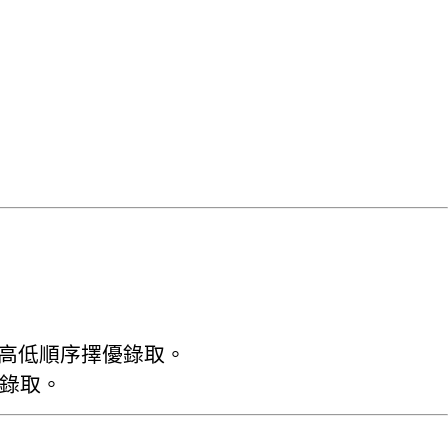
績高低順序擇優錄取。
優錄取。