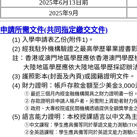
2025年6月13日前
2025年9月
申請所需文件(共同指定繳交文件)
(1) 入學申請表乙份(附件1)。
(2) 經我駐外機構驗證之最高學歷畢業證
註：香港或澳門地區學歷應依香港澳門學歷
大陸地區學歷應依大陸地區學歷採認辦法
(3) 護照影本
(封面及內頁)
或國籍證明文件。
(4) 財力證明：帳戶存款金額至少美金3,0
① 最近三個月內經金融機構開具之財力證明書一份
② 存款證明非申請人帳戶者，另需附上資助者財力保
③ 政府、大專校院或民間機構透過提供全額獎學金
(5) 語言能力證明：本校授課語言以中文
①中文課程：學生應具備等同於華語文能力測驗(TO
②全英語課程：學生應具備等同於英語文能力測驗(C