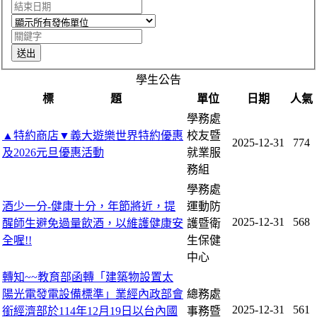
學生公告
標 題
單位
日期
人氣
學務處
▲特約商店▼義大遊樂世界特約優惠
校友暨
2025-12-31
774
及2026元旦優惠活動
就業服
務組
學務處
酒少一分-健康十分，年節將近，提
運動防
2025-12-31
568
醒師生避免過量飲酒，以維護健康安
護暨衛
全喔!!
生保健
中心
轉知~~教育部函轉「建築物設置太
陽光電發電設備標準」業經內政部會
總務處
2025-12-31
561
銜經濟部於114年12月19日以台內國
事務暨