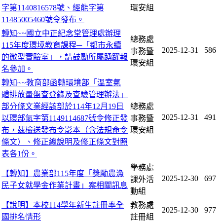
字第1140816578號、經能字第
環安組
11485005460號令發布。
轉知~~國立中正紀念堂管理處辦理
總務處
115年度環境教育課程─「都市永續
2025-12-31
586
事務暨
的微型實驗室」，請鼓勵所屬踴躍報
環安組
名參加。
轉知~~教育部函轉環境部「溫室氣
體排放量盤查登錄及查驗管理辦法」
部分條文業經該部於114年12月19日
總務處
2025-12-31
491
以環部氣字第1149114687號令修正發
事務暨
布，茲檢送發布令影本（含法規命令
環安組
條文）、修正總說明及修正條文對照
表各1份。
學務處
【轉知】農業部115年度「獎勵農漁
2025-12-30
697
課外活
民子女就學金作業計畫」案相關訊息
動組
【說明】本校114學年新生註冊率全
教務處
2025-12-30
977
國排名情形
註冊組