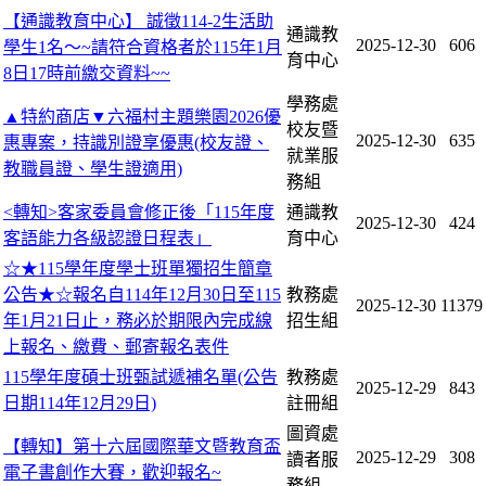
【通識教育中心】 誠徵114-2生活助
通識教
2025-12-30
606
學生1名～~請符合資格者於115年1月
育中心
8日17時前繳交資料~~
學務處
▲特約商店▼六福村主題樂園2026優
校友暨
2025-12-30
635
惠專案，持識別證享優惠(校友證、
就業服
教職員證、學生證適用)
務組
<轉知>客家委員會修正後「115年度
通識教
2025-12-30
424
客語能力各級認證日程表」
育中心
☆★115學年度學士班單獨招生簡章
公告★☆報名自114年12月30日至115
教務處
2025-12-30
11379
年1月21日止，務必於期限內完成線
招生組
上報名、繳費、郵寄報名表件
115學年度碩士班甄試遞補名單(公告
教務處
2025-12-29
843
日期114年12月29日)
註冊組
圖資處
【轉知】第十六屆國際華文暨教育盃
2025-12-29
308
讀者服
電子書創作大賽，歡迎報名~
務組