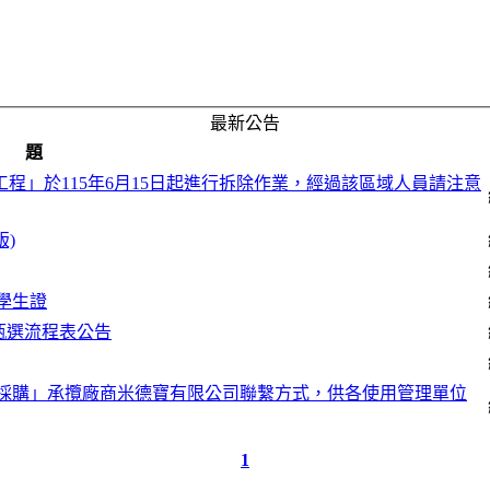
最新公告
 題
程」於115年6月15日起進行拆除作業，經過該區域人員請注意
)
學生證
甄選流程表公告
務採購」承攬廠商米德寶有限公司聯繫方式，供各使用管理單位
1