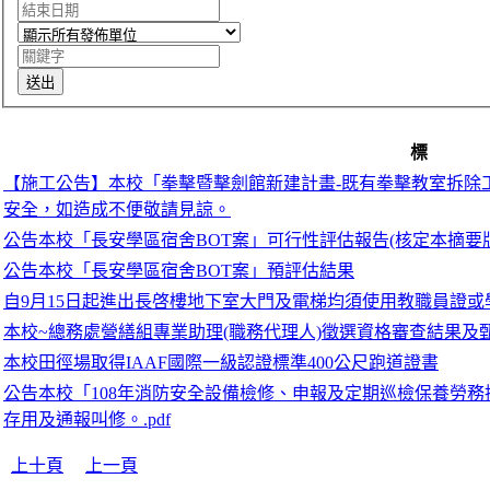
標
【施工公告】本校「拳擊暨擊劍館新建計畫-既有拳擊教室拆除工
安全，如造成不便敬請見諒。
公告本校「長安學區宿舍BOT案」可行性評估報告(核定本摘要版
公告本校「長安學區宿舍BOT案」預評估結果
自9月15日起進出長啓樓地下室大門及電梯均須使用教職員證或
本校~總務處營繕組專業助理(職務代理人)徵選資格審查結果及
本校田徑場取得IAAF國際一級認證標準400公尺跑道證書
公告本校「108年消防安全設備檢修、申報及定期巡檢保養勞
存用及通報叫修。.pdf
上十頁
上一頁