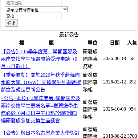
最新公告
標 題
單位
日期
人氣
【公告】115學年度第二學期國際及
研發處
2026-06-18
58
兩岸交換學生甄選開始受理申請（9
國際事
月17日截止）
務組
【重要異動】關於2026年秋季赴韓國
研發處
2026-02-12
392
水原大學（USW）交換學生計畫甄選
國際事
簡章及規定更新公告
務組
=公告=本校114學年度第2學期國際及
研發處
兩岸交換學生薦送名單--獲薦送學生
2025-10-08
954
國際事
務必於10月13日中午12點於體操館2
務組
樓研發處參加交換生座談會
研發處
【公告】與日本名古屋產業大學簽訂
2018-08-22
3703
國際事