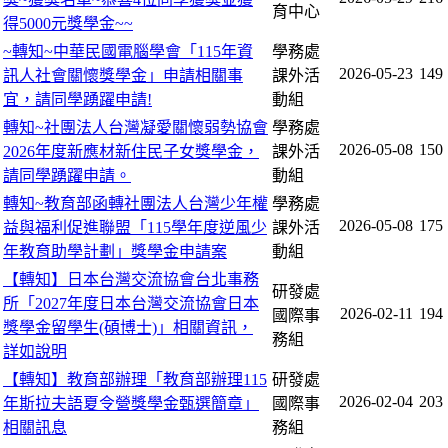
育中心
得5000元獎學金~~
~轉知~中華民國電腦學會「115年資
學務處
2026-05-23
149
訊人社會關懷獎學金」申請相關事
課外活
宜，請同學踴躍申請!
動組
轉知~社團法人台灣凝愛關懷弱勢協會
學務處
2026-05-08
150
2026年度新應材新住民子女獎學金，
課外活
請同學踴躍申請。
動組
轉知~教育部函轉社團法人台灣少年權
學務處
2026-05-08
175
益與福利促進聯盟「115學年度逆風少
課外活
年教育助學計劃」獎學金申請案
動組
【轉知】日本台灣交流協會台北事務
研發處
所「2027年度日本台灣交流協會日本
2026-02-11
194
國際事
獎學金留學生(碩博士)」相關資訊，
務組
詳如說明
【轉知】教育部辦理「教育部辦理115
研發處
2026-02-04
203
年斯拉夫語夏令營獎學金甄選簡章」
國際事
相關訊息
務組