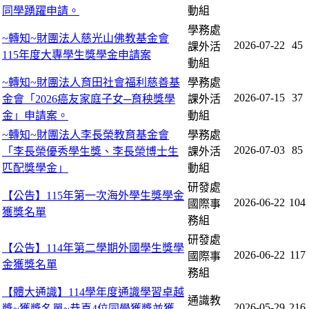
同學踴躍申請。
動組
學務處
~轉知~財團法人慈光山佛教基金會
2026-07-22
45
課外活
115年度大專學生獎學金申請案
動組
~轉知~財團法人育田社會福利慈善基
學務處
2026-07-15
37
金會「2026癌友家庭子女─育秧獎學
課外活
金」申請案。
動組
~轉知~財團法人李長榮教育基金會
學務處
2026-07-03
85
「李長榮優秀學生獎、李長榮博士生
課外活
匹配獎學金」
動組
研發處
【公告】115年第一次海外學生獎學金
2026-06-22
104
國際事
獲獎名單
務組
研發處
【公告】114年第二學期外國學生獎學
2026-06-22
117
國際事
金獲獎名單
務組
【體大通識】114學年度通識學習卓越
通識教
2026-05-29
216
獎~獲獎名單~恭喜4位同學獲獎並獲