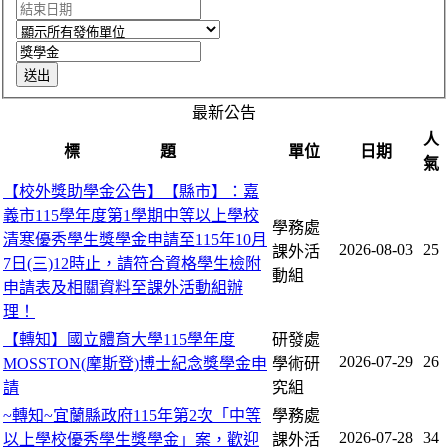
最新公告
人
標 題
單位
日期
氣
【校外獎助學金公告】【縣市】：嘉
義市115學年度第1學期中等以上學校
學務處
清寒優秀學生獎學金申請至115年10月
2026-08-03
25
課外活
7日(三)12時止，請符合資格學生檢附
動組
申請表及相關資料至課外活動組辦
理！
【轉知】國立體育大學115學年度
研發處
2026-07-29
26
MOSSTON(摩斯登)博士紀念獎學金申
學術研
請
究組
~轉知~宜蘭縣政府115年第2次「中等
學務處
2026-07-28
34
以上學校優秀學生獎學金」案，歡迎
課外活